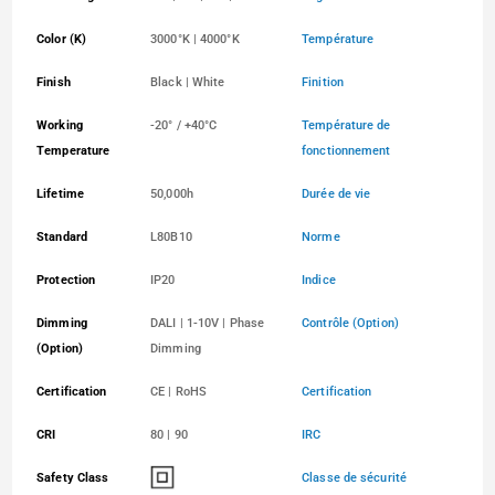
Color (K)
3000°K | 4000°K
Température
Finish
Black | White
Finition
Working
-20° / +40°C
Température de
Temperature
fonctionnement
Lifetime
50,000h
Durée de vie
Standard
L80B10
Norme
Protection
IP20
Indice
Dimming
DALI | 1-10V | Phase
Contrôle (Option)
(Option)
Dimming
Certification
CE | RoHS
Certification
CRI
80 | 90
IRC
Safety Class
Classe de sécurité