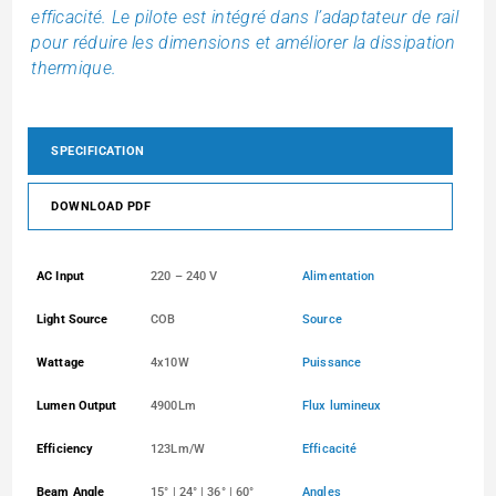
efficacité. Le pilote est intégré dans l’adaptateur de rail
pour réduire les dimensions et améliorer la dissipation
thermique.
SPECIFICATION
DOWNLOAD PDF
AC Input
220 – 240 V
Alimentation
Light Source
COB
Source
Wattage
4x10W
Puissance
Lumen Output
4900Lm
Flux lumineux
Efficiency
123Lm/W
Efficacité
Beam Angle
15° | 24° | 36° | 60°
Angles