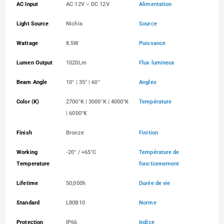
AC Input
AC 12V – DC 12V
Alimentation
Light Source
Nichia
Source
Wattage
8.5W
Puissance
Lumen Output
1020Lm
Flux lumineux
Beam Angle
10° | 35° | 60°
Angles
Color (K)
2700°K | 3000°K | 4000°K
Température
| 6000°K
Finish
Bronze
Finition
Working
-20° / +65°C
Température de
Temperature
fonctionnement
Lifetime
50,000h
Durée de vie
Standard
L80B10
Norme
Protection
IP66
Indice