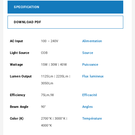
SPECIFICATION
DOWNLOAD PDF
AC Input
100 – 240V
Alimentation
Light Source
COB
Source
Wattage
15W | 30W | 40W
Puissance
Lumen Output
1125Lm | 2235Lm |
Flux lumineux
3050Lm
Efficiency
75Lm/W
Efficacité
Beam Angle
90°
Angles
Color (K)
2700°K | 3000°K |
Température
4000°K