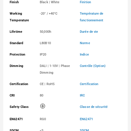
Finish
Black | White
Finition
Working
-20° / +40°C
Température de
Temperature
fonctionnement
Lifetime
50,000h
Durée de vie
Standard
L80B10
Norme
Protection
IP20
Indice
Dimming
DALI | 1-10V | Phase
Contrôle (Option)
Dimming
Certification
CE | RoHS
Certification
CRI
80
IRC
Safety Class
Classe de sécurité
EN62471
RG0
EN62471
SDCM
≤3
SDCM