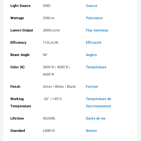
Light Source
SMD
Source
Wattage
25W/m
Puissance
Lumen Output
2800Lm/m
Flux lumineux
Efficiency
112Lm/W
Efficacité
Beam Angle
96°
Angles
Color (K)
3000°K | 4000°K |
Température
6000°K
Finish
Silver | White | Black
Finition
Working
-20° / +45°C
Température de
Temperature
fonctionnement
Lifetime
50,000h
Durée de vie
Standard
L80B10
Norme