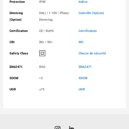
Protection
IP40
Indice
Dimming
DALI | 1-10V | Phase
Contrôle (Option)
(Option)
Dimming
Certification
CE | RoHS
Certification
CRI
80+ | 90+
IRC
Safety Class
Classe de sécurité
EN62471
RG0
EN62471
SDCM
<3
SDCM
UGR
≤19
UGR