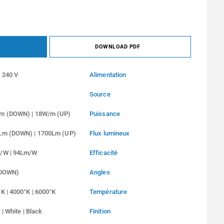
DOWNLOAD PDF
 240 V
Alimentation
Source
m (DOWN) | 18W/m (UP)
Puissance
Lm (DOWN) | 1700Lm (UP)
Flux lumineux
/W | 94Lm/W
Efficacité
(DOWN)
Angles
K | 4000°K | 6000°K
Température
 | White | Black
Finition