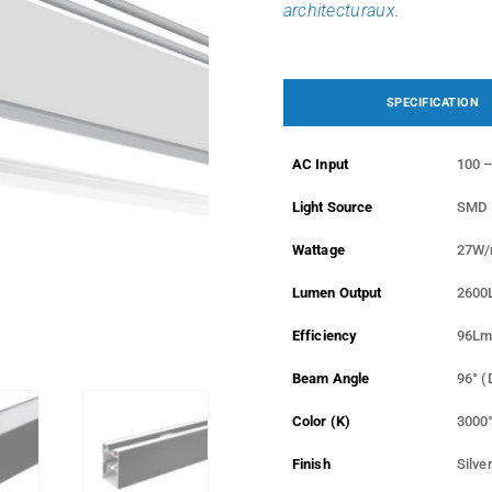
architecturaux.
SPECIFICATION
AC Input
100 –
Light Source
SMD
Wattage
27W/
Lumen Output
2600
Efficiency
96Lm
Beam Angle
96° 
Color (K)
3000°
Finish
Silver