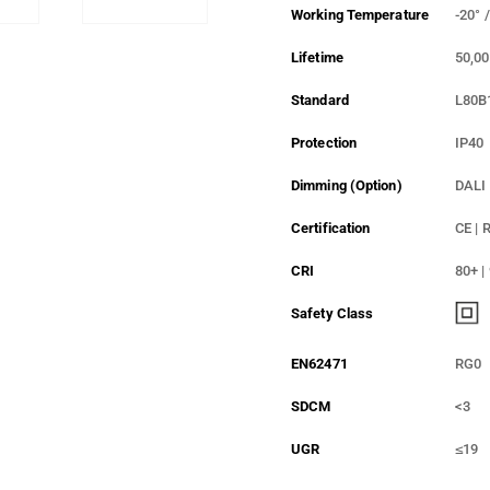
Working Temperature
-20° 
Lifetime
50,0
Standard
L80B
Protection
IP40
Dimming (Option)
DALI 
Certification
CE | 
CRI
80+ |
Safety Class
EN62471
RG0
SDCM
<3
UGR
≤19