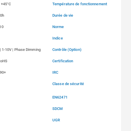
/ +45°C
Température de fonctionnement
00h
Durée de vie
10
Norme
Indice
| 1-10V | Phase Dimming
Contrôle (Option)
RoHS
Certification
 90+
IRC
Classe de sécurité
EN62471
SDCM
UGR