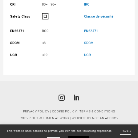
CRI
80+ | 90+
IRC
Safety Class
Classe de sécurité
EN62471
RG0
EN62471
SDCM
≤3
SDCM
UGR
≤19
UGR
PRIVACY POLICY
|
COOKIE POLICY
|
TERMS & CONDITIONS
COPYRIGHT ©
LUMEN AT WORK
| WEBSITE BY
NOT AN AGENCY
This website uses cookies to provide you with the best browsing experience.
Cookie