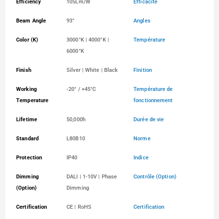
Efficiency
105Lm/W
Efficacité
Beam Angle
93°
Angles
Color (K)
3000°K | 4000°K |
Température
6000°K
Finish
Silver | White | Black
Finition
Working
-20° / +45°C
Température de
Temperature
fonctionnement
Lifetime
50,000h
Durée de vie
Standard
L80B10
Norme
Protection
IP40
Indice
Dimming
DALI | 1-10V | Phase
Contrôle (Option)
(Option)
Dimming
Certification
CE | RoHS
Certification