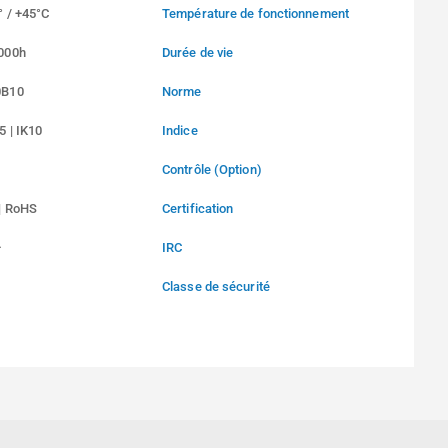
° / +45°C
Température de fonctionnement
000h
Durée de vie
0B10
Norme
5 | IK10
Indice
Contrôle (Option)
| RoHS
Certification
+
IRC
Classe de sécurité