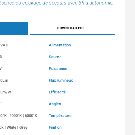
résence ou éclairage de secours avec 3h d’autonomie.
DOWNLOAD PDF
0VAC
Alimentation
D
Source
W
Puissance
00Lm
Flux lumineux
0Lm/W
Efficacité
°
Angles
0°K | 4000°K | 6000°K
Température
ck | White | Grey
Finition