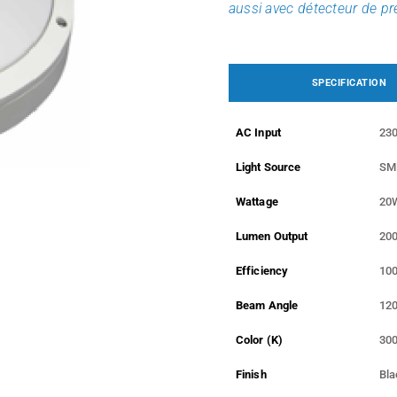
aussi avec détecteur de p
SPECIFICATION
AC Input
23
Light Source
SM
Wattage
20
Lumen Output
20
Efficiency
10
Beam Angle
120
Color (K)
300
Finish
Bla