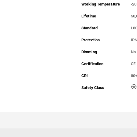
Working Temperature
-20
Lifetime
50,
Standard
L8
Protection
IP6
Dimming
No
Certification
CE 
CRI
80
Safety Class