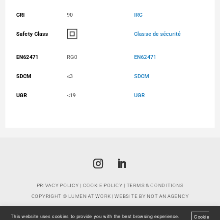
CRI
90
IRC
Safety Class
Classe de sécurité
EN62471
RG0
EN62471
SDCM
≤3
SDCM
UGR
≤19
UGR
PRIVACY POLICY
|
COOKIE POLICY
|
TERMS & CONDITIONS
COPYRIGHT ©
LUMEN AT WORK
| WEBSITE BY
NOT AN AGENCY
This website uses cookies to provide you with the best browsing experience.
Cookie