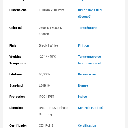
Dimensions
100mm x 100mm
Dimensions (trou
découpé)
Color (K)
2700°K | 3000°K |
Température
4000°K
Finish
Black | White
Finition
Working
-20° / +40°C
Température de
Temperature
fonctionnement
Lifetime
50,000h
Durée de vie
Standard
L80B10
Norme
Protection
IP20 | IP54
Indice
Dimming
DALI | 1-10V | Phase
Contrôle (Option)
Dimming
Certification
CE | RoHS
Certification