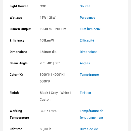
Light Source
COB
Source
Wattage
18W | 28W
Puissance
Lumen Output
1950Lm | 2900Lm
Flux lumineux
Efficiency
108Lm/W
Efficacité
Dimensions
185mm dia
Dimensions
Beam Angle
20° | 40° | 80°
Angles
Color (K)
3000°K | 4000°K |
Température
5000°K
Finish
Black | Grey | White |
Finition
Custom
Working
-30° / +50°C
Température de
Temperature
fonctionnement
Lifetime
50,000h
Durée de vie