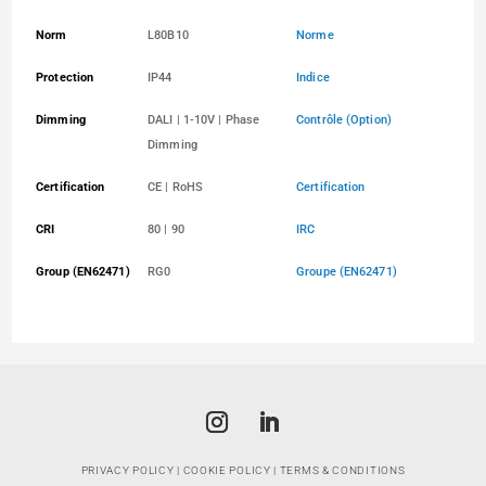
Norm
L80B10
Norme
Protection
IP44
Indice
Dimming
DALI | 1-10V | Phase
Contrôle (Option)
Dimming
Certification
CE | RoHS
Certification
CRI
80 | 90
IRC
Group (EN62471)
RG0
Groupe (EN62471)
PRIVACY POLICY
|
COOKIE POLICY
|
TERMS & CONDITIONS