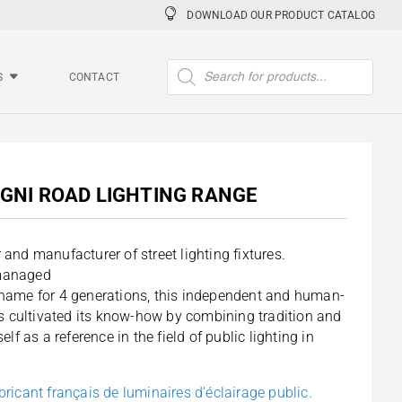
DOWNLOAD OUR PRODUCT CATALOG
Products
search
S
CONTACT
AGNI ROAD LIGHTING RANGE
 and manufacturer of street lighting fixtures.
 managed
 name for 4 generations, this independent and human-
cultivated its know-how by combining tradition and
elf as a reference in the field of public lighting in
bricant français de luminaires d’éclairage public.