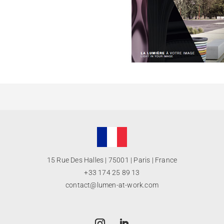
15 Rue Des Halles | 75001 | Paris | France
+33 174 25 89 13
contact@lumen-at-work.com