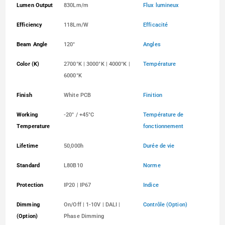
Lumen Output
830Lm/m
Flux lumineux
Efficiency
118Lm/W
Efficacité
Beam Angle
120°
Angles
Color (K)
2700°K | 3000°K | 4000°K |
Température
6000°K
Finish
White PCB
Finition
Working
-20° / +45°C
Température de
Temperature
fonctionnement
Lifetime
50,000h
Durée de vie
Standard
L80B10
Norme
Protection
IP20 | IP67
Indice
Dimming
On/Off | 1-10V | DALI |
Contrôle (Option)
(Option)
Phase Dimming