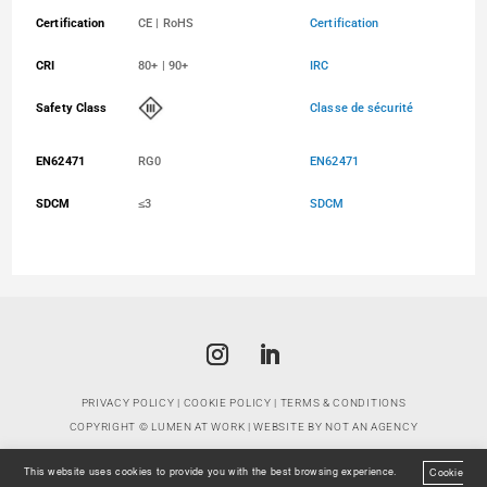
Certification
CE | RoHS
Certification
CRI
80+ | 90+
IRC
Safety Class
Classe de sécurité
EN62471
RG0
EN62471
SDCM
≤3
SDCM
PRIVACY POLICY
|
COOKIE POLICY
|
TERMS & CONDITIONS
COPYRIGHT ©
LUMEN AT WORK
| WEBSITE BY
NOT AN AGENCY
This website uses cookies to provide you with the best browsing experience.
Cookie