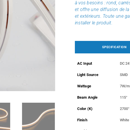
à vos besoins : rond, carré
et offre une diffusion de l
et extérieurs. Toute une 
installer le produit.
SPECIFICATION
AC Input
DC 24
Light Source
SMD
Wattage
7W/m
Beam Angle
115°
Color (K)
2700°
Finish
White