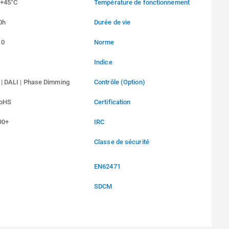
 +45°C
Température de fonctionnement
0h
Durée de vie
10
Norme
Indice
 | DALI | Phase Dimming
Contrôle (Option)
RoHS
Certification
90+
IRC
Classe de sécurité
EN62471
SDCM