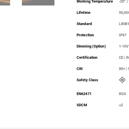
Working Temperature
-20° /
Lifetime
50,00
Standard
L80B
Protection
IP67
Dimming (Option)
1-10V
Certification
CE | 
CRI
80+ | 
Safety Class
EN62471
RG0
SDCM
≤2