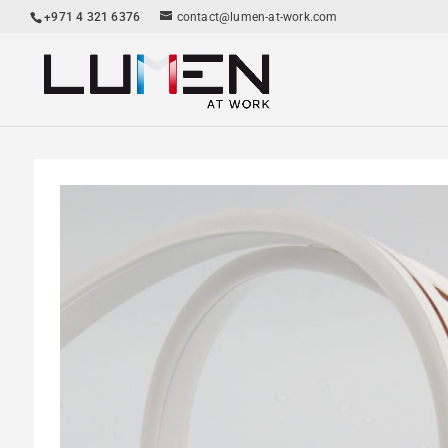
+971 4 321 6376
contact@lumen-at-work.com