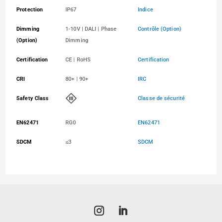
Protection
IP67
Indice
Dimming
1-10V | DALI | Phase
Contrôle (Option)
(Option)
Dimming
Certification
CE | RoHS
Certification
CRI
80+ | 90+
IRC
Safety Class
Classe de sécurité
EN62471
RG0
EN62471
SDCM
≤3
SDCM