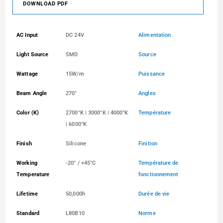
DOWNLOAD PDF
AC Input
DC 24V
Alimentation
Light Source
SMD
Source
Wattage
15W/m
Puissance
Beam Angle
270°
Angles
Color (K)
2700°K | 3000°K | 4000°K
Température
| 6000°K
Finish
Silicone
Finition
Working
-20° / +45°C
Température de
Temperature
fonctionnement
Lifetime
50,000h
Durée de vie
Standard
L80B10
Norme