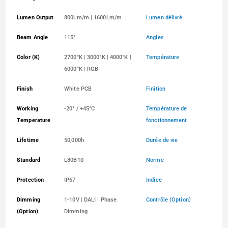
Lumen Output
800Lm/m | 1600Lm/m
Lumen délivré
Beam Angle
115°
Angles
Color (K)
2700°K | 3000°K | 4000°K |
Température
6000°K | RGB
Finish
White PCB
Finition
Working
-20° / +45°C
Température de
Temperature
fonctionnement
Lifetime
50,000h
Durée de vie
Standard
L80B10
Norme
Protection
IP67
Indice
Dimming
1-10V | DALI | Phase
Contrôle (Option)
(Option)
Dimming