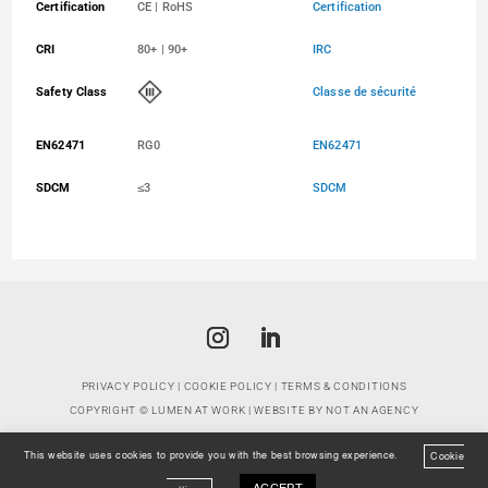
Certification
CE | RoHS
Certification
CRI
80+ | 90+
IRC
Safety Class
Classe de sécurité
EN62471
RG0
EN62471
SDCM
≤3
SDCM
PRIVACY POLICY
|
COOKIE POLICY
|
TERMS & CONDITIONS
COPYRIGHT ©
LUMEN AT WORK
| WEBSITE BY
NOT AN AGENCY
This website uses cookies to provide you with the best browsing experience.
Cookie